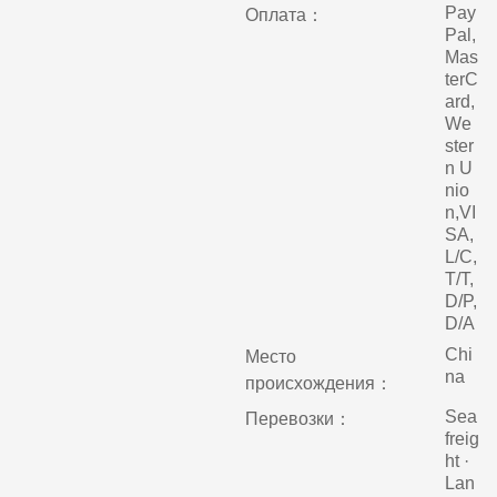
Pay
Оплата：
Pal,
Mas
terC
ard,
We
ster
n U
nio
n,VI
SA,
L/C,
T/T,
D/P,
D/A
Chi
Место
na
происхождения：
Sea
Перевозки：
freig
ht ·
Lan