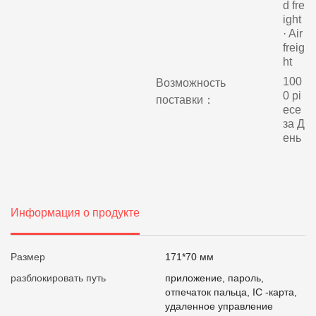
d fre
ight
· Air
freig
ht
100
Возможность
0 pi
поставки：
ece
за Д
ень
Информация о продукте
Размер
171*70 мм
разблокировать путь
приложение, пароль,
отпечаток пальца, IC -карта,
удаленное управление