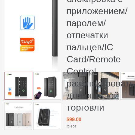
приложением/
паролем/
отпечатки
пальцев/IC
Card/Remote
Control
разблокировать
для оптовой
торговли
$99.00
/piece