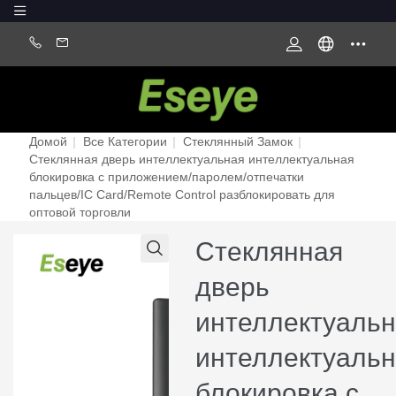
Домой
|
Все Категории
|
Стеклянный Замок
|
Стеклянная дверь интеллектуальная интеллектуальная
блокировка с приложением/паролем/отпечатки
пальцев/IC Card/Remote Control разблокировать для
оптовой торговли
Стеклянная
дверь
интеллектуаль
интеллектуаль
блокировка с