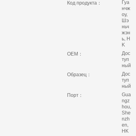
Гуа
Код продукта：
нчж
оу,
Шэ
ньч
жэн
ь, H
K
Дос
ОЕМ：
туп
ный
Дос
Образец：
туп
ный
Gua
Порт：
ngz
hou,
She
nzh
en,
HK