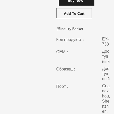
Buy Now
Add To Cart
Inquiry Basket
EY-
Код продукта：
738
Дос
ОЕМ：
туп
ный
Дос
Образец：
туп
ный
Gua
Порт：
ngz
hou,
She
nzh
en,