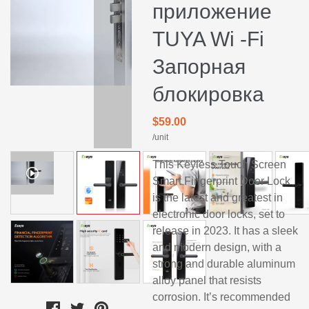
приложение
TUYA Wi -Fi
Запорная
блокировка
$59.00
/unit
This Keyless Touch Screen
Smart Fingerprint Door Lock
is the latest and greatest in
electronic door locks, set to
release in 2023. It has a sleek
and modern design, with a
strong and durable aluminum
alloy panel that resists
corrosion. It’s recommended