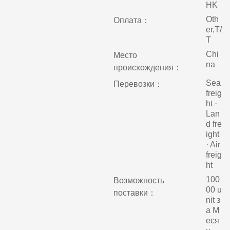
HK
Oth
Оплата：
er,T/
T
Chi
Место
na
происхождения：
Sea
Перевозки：
freig
ht ·
Lan
d fre
ight
· Air
freig
ht
100
Возможность
00 u
поставки：
nit з
а М
еся