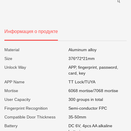
ц
Информация о продукте
Material
Aluminum alloy
Size
376*72*21mm
Unlock Way
APP, fingerprint, password,
card, key
APP Name
TT Lock/TUYA
Mortise
6068 mortise/7068 mortise
User Capacity
300 groups in total
Fingerprint Recognition
Semi-conductor FPC
Compatible Door Thickness
35-50mm
Battery
DC 6V, 4pcs AA alkaline