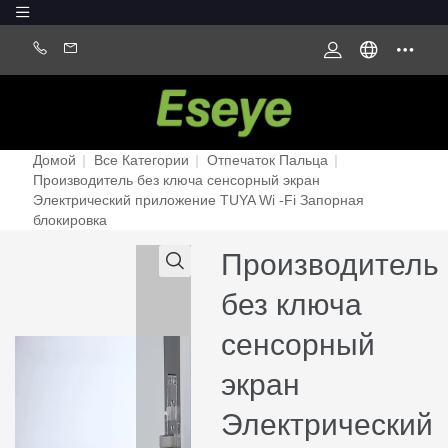
Домой
|
Все Категории
|
Отпечаток Пальца
|
Производитель без ключа сенсорный экран
Электрический приложение TUYA Wi -Fi Запорная
блокировка
Производитель
без ключа
сенсорный
экран
Электрический