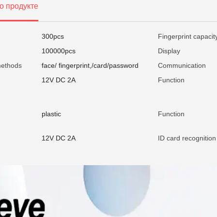
о продукте
300pcs
Fingerprint capacit
100000pcs
Display
methods
face/ fingerprint,/card/password
Communication
12V DC 2A
Function
plastic
Function
12V DC 2A
ID card recognition