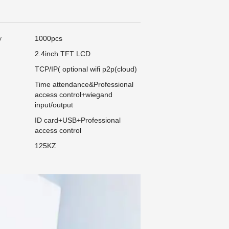
y
1000pcs
2.4inch TFT LCD
TCP/IP( optional wifi p2p(cloud)
Time attendance&Professional
access control+wiegand
input/output
ID card+USB+Professional
access control
125KZ