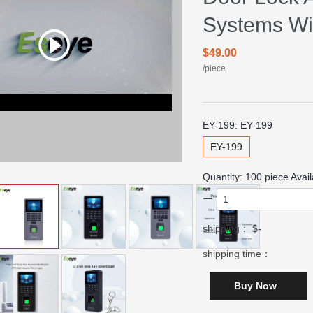
Systems Wi
$49.00
/piece
EY-199:
EY-199
EY-199
Quantity:
100
piece Avail
shipping：
$-
shipping time：
Buy Now