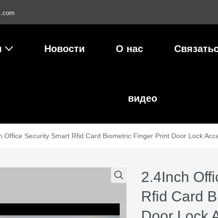
l.com
я
Новости
О нас
Связатьс
видео
h Office Security Smart Rfid Card Biometric Finger Print Door Lock Ac
2.4Inch Off
Rfid Card B
Door Lock 