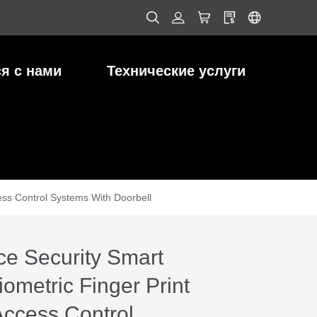
я с нами
Технические услуги
cess Control Systems With Doorbell
ice Security Smart
iometric Finger Print
Access Control