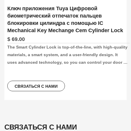
Ключ приложения Tuya Цифровой
биометрический отпечаток пальцев
блокировки цилиндра с помощью IC
Mechanical Key Mechange Cem Cylinder Lock
$ 69.00
The Smart Cylinder Lock is top-of-the-line, with high-quality 
materials, a smart system, and a user-friendly design. It 
uses advanced technology, so you can control your door 
lock with our app. It’s a trustworthy security measure for 
your home, office, or hotel, providing both convenience and 
peace of mind. It’s easy to install, and can replace existing 
СВЯЗАТЬСЯ С НАМИ
locks on doors that are 60-110mm thick.
СВЯЗАТЬСЯ С НАМИ